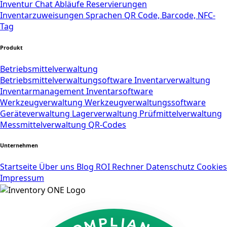
Inventur
Chat
Abläufe
Reservierungen
Inventarzuweisungen
Sprachen
QR Code, Barcode, NFC-
Tag
Produkt
Betriebsmittelverwaltung
Betriebsmittelverwaltungsoftware
Inventarverwaltung
Inventarmanagement
Inventarsoftware
Werkzeugverwaltung
Werkzeugverwaltungssoftware
Geräteverwaltung
Lagerverwaltung
Prüfmittelverwaltung
Messmittelverwaltung
QR-Codes
Unternehmen
Startseite
Über uns
Blog
ROI Rechner
Datenschutz
Cookies
Impressum