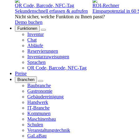
QR Code, Barcode, NFC-Tag
ROI-Rechner
Sekundenschnell erfassen & aufrufen
Einsparpotenzial in 60
Nicht sicher, welche Funktion zu Ihnen passt?
Demo buchen
Funktionen
Inventur
Chat
Abläufe
Reservierungen
Inventarzuweisungen
Sprachen
QR Code, Barcode, NFC-Tag
Preise
Branchen
Baubranche
Gastronomie
Gebäudereinigung
Handwerk
IT-Branche
Kommunen
Maschinenbau
Schulen
Veranstaltungstechnik
GaLaBau