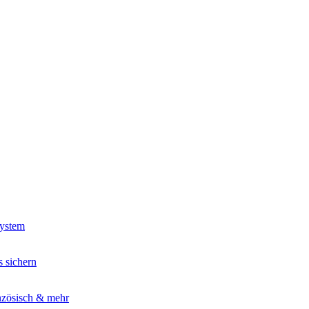
System
s sichern
nzösisch & mehr