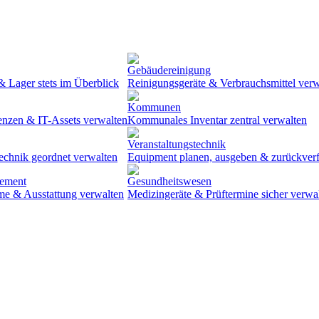
Gebäudereinigung
 Lager stets im Überblick
Reinigungsgeräte & Verbrauchsmittel verw
Kommunen
enzen & IT-Assets verwalten
Kommunales Inventar zentral verwalten
Veranstaltungstechnik
echnik geordnet verwalten
Equipment planen, ausgeben & zurückver
gement
Gesundheitswesen
e & Ausstattung verwalten
Medizingeräte & Prüftermine sicher verwa