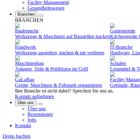
Facility Management
Gesundheitswesen
Branchen
BRANCHEN
Baubranche
Gastronomie
Werkzeuge & Maschinen auf Baustellen tracken
Küchengeräte &
Handwerk
IT-Branche
Werkzeuge ausgeben, tracken & nie verlieren
Hardware, Liz
Maschinenbau
Schulen
Anlagen, Teile & Prüffristen im Griff
Lernmittel & T
GaLaBau
Facility Mana
Geräte, Maschinen & Fuhrpark organisieren
Gebäude, Räum
Ihre Branche ist nicht dabei? Sprechen Sie uns an.
Kontakt aufnehmen
Über uns
Über uns
Rezensionen
Jobs
Kontakt
Demo buchen